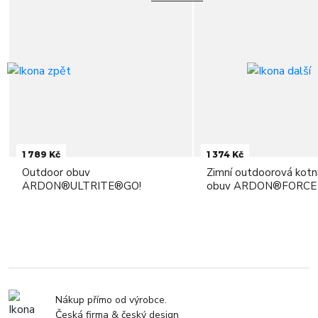
1 789 Kč
1 374 Kč
Outdoor obuv
Zimní outdoorová kotn
ARDON®ULTRITE®GO!
obuv ARDON®FORCE
Nákup přímo od výrobce.
Česká firma & český design