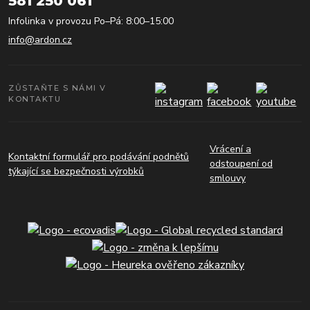
581 250 061
Infolinka v provozu Po–Pá: 8:00–15:00
info@ardon.cz
ZŮSTAŇTE S NÁMI V
KONTAKTU
Vrácení a
Kontaktní formulář pro podávání podnětů
odstoupení od
týkající se bezpečnosti výrobků
smlouvy