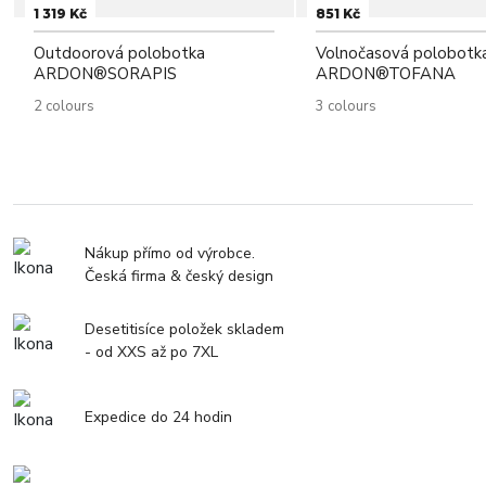
1 319 Kč
851 Kč
Outdoorová polobotka
Volnočasová polobotk
ARDON®SORAPIS
ARDON®TOFANA
2 colours
3 colours
Nákup přímo od výrobce.
Česká firma & český design
Desetitisíce položek skladem
- od XXS až po 7XL
Expedice do 24 hodin