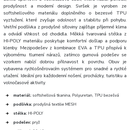
prodyšnost a moderní design. Svršek je vyroben ze
softshellového materiálu doplněného o bezesvé TPU
vyztužení, které zvyšuje odolnost a stabilitu při pohybu.
Vnitřní podšívka z prodyšné síťoviny zajišťuje příjemné klima
a odvádí vlhkost od chodidla. Měkká tvarovaná stélka z
HI‑POLY materiálu poskytuje komfortní došlap a podporu
klenby. Mezipodešev z kombinace EVA a TPU přispívá k
výbornému tlumení nárazů, zatímco gumová podešev se
vzorkem nabízí dobrou přilnavost k povrchu. Obuv je
vybavena rychlošněrovacím systémem pro snadné a rychlé
utažení. Ideální pro každodenní nošení, procházky, turistiku a
volnočasové aktivity.
materiál:
softshellová tkanina, Polyuretan, TPU bezešvá
podšívka:
prodyšná textilie MESH
stélka:
HI-POLY
podešev:
pryž