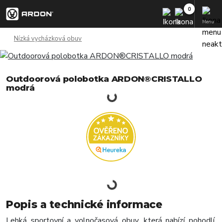
Menu
Nízká vycházková obuv
Outdoorová polobotka ARDON®CRISTALLO
modrá
Popis a technické informace
Lehká sportovní a volnočasová obuv, která nabízí pohodlí,