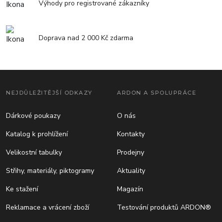
Výhody pro registrované zákazníky
Doprava nad 2 000 Kč zdarma
NEJDŮLEŽITĚJŠÍ ODKAZY
ARDON A SPOLUPRÁCE
Dárkové poukazy
O nás
Katalog k prohlížení
Kontakty
Velikostní tabulky
Prodejny
Střihy, materiály, piktogramy
Aktuality
Ke stažení
Magazín
Reklamace a vrácení zboží
Testování produktů ARDON®