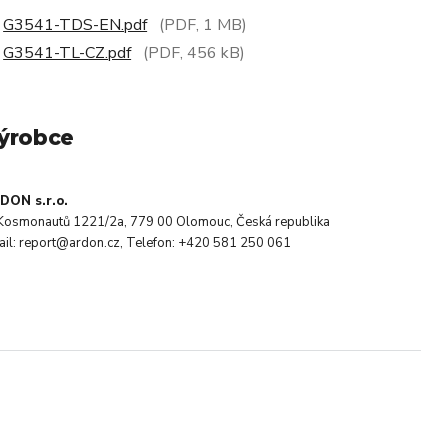
G3541-TDS-EN.pdf
(PDF, 1 MB)
G3541-TL-CZ.pdf
(PDF, 456 kB)
ýrobce
DON s.r.o.
. Kosmonautů 1221/2a, 779 00 Olomouc, Česká republika
ail: report@ardon.cz, Telefon: +420 581 250 061