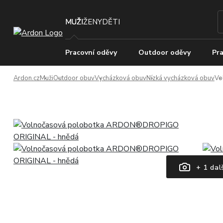
MUŽI
ŽENY
DĚTI
Pracovní oděvy
Outdoor oděvy
Pra
Ardon.cz
Muži
Outdoor obuv
Vycházková obuv
Nízká vycházková obuv
Vo
+ 1 dal