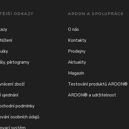
TĚJŠÍ ODKAZY
ARDON A SPOLUPRÁCE
kazy
O nás
hlížení
Kontakty
bulky
Prodejny
iály, piktogramy
Aktuality
Magazín
rácení zboží
Testování produktů ARDON®
í ujednání
ARDON® a udržitelnost
bchodní podmínky
ování osobních údajů
movací systém