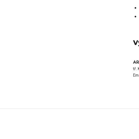
V
AR
tř
Em