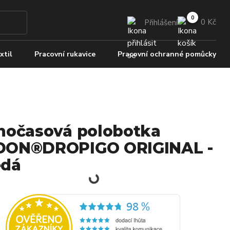
0 Kč
Přihlášení
xtil
Pracovní rukavice
Pracovní ochranné pomůcky
nočasová polobotka
DON®DROPIGO ORIGINAL -
ědá