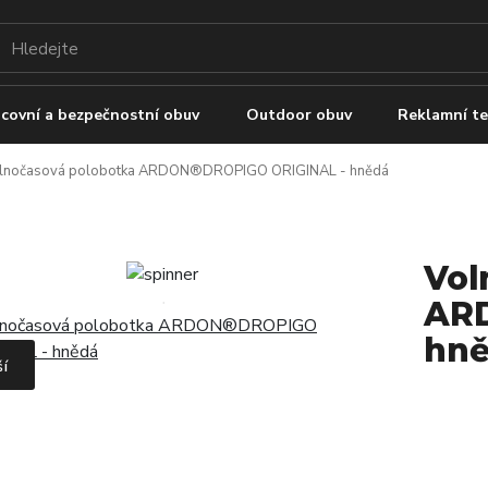
covní a bezpečnostní obuv
Outdoor obuv
Reklamní te
lnočasová polobotka ARDON®DROPIGO ORIGINAL - hnědá
Vol
AR
hn
ší