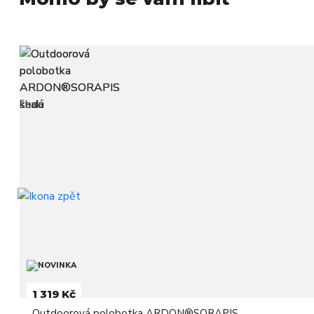
1 319 Kč
Outdoorová polobotka ARDON®SORAPIS