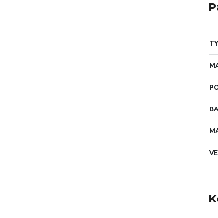
P
TY
MA
PO
B
MA
VE
K