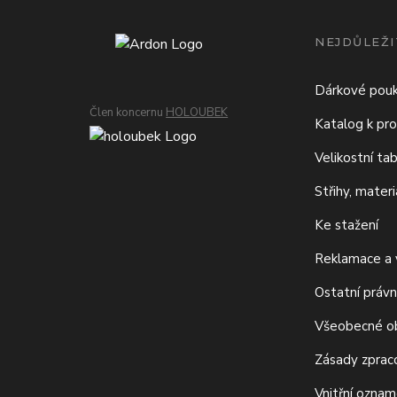
NEJDŮLEŽI
Dárkové pou
Člen koncernu
HOLOUBEK
Katalog k pro
Velikostní ta
Střihy, mater
Ke stažení
Reklamace a v
Ostatní právn
Všeobecné o
Zásady zprac
Vnitřní ozna