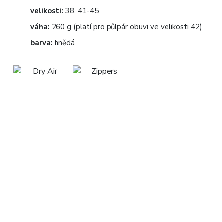
velikosti:
38, 41-45
váha:
260 g (platí pro půlpár obuvi ve velikosti 42)
barva:
hnědá