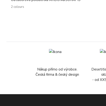
2 colours
Nákup přímo od výrobce.
Desetiti
Česká firma & český design
sk
- od XX