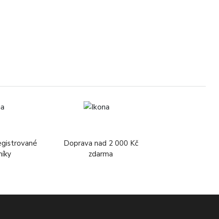
3
egistrované
Doprava nad 2 000 Kč
níky
zdarma