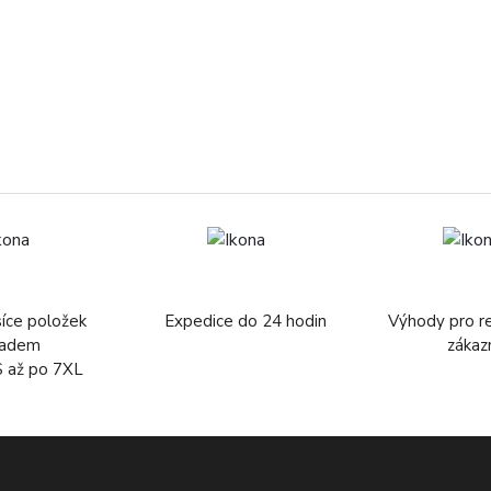
síce položek
Expedice do 24 hodin
Výhody pro r
ladem
zákaz
S až po 7XL