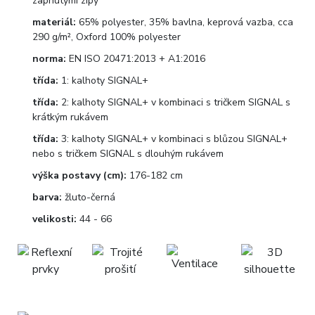
zapnutými zipy
materiál:
65% polyester, 35% bavlna, keprová vazba, cca
290 g/m², Oxford 100% polyester
norma:
EN ISO 20471:2013 + A1:2016
třída:
1: kalhoty SIGNAL+
třída:
2: kalhoty SIGNAL+ v kombinaci s tričkem SIGNAL s
krátkým rukávem
třída:
3: kalhoty SIGNAL+ v kombinaci s blůzou SIGNAL+
nebo s tričkem SIGNAL s dlouhým rukávem
výška postavy (cm):
176-182 cm
barva:
žluto-černá
velikosti:
44 - 66