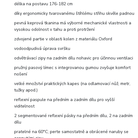
délka na postavu 176-182 cm
díky ergonomicky tvarovanému štíhlému střihu skvěle padnou
pevná keprová tkanina má výborné mechanické vlastnosti a
vysokou odolnost v tahu a proti protržení
zdvojené partie v oblasti kolen z materiálu Oxford
vodoodpudivá úprava svršku
odvětrávací zipy na zadním dílu nohavic pro účinnou ventilaci
pružný pasový límec s integrovanou gumou zvyšuje komfort
nošení
velké množství praktických kapes (na odlamovací nůž, metr,
tužky apod.)
reflexní paspule na předním a zadním dílu pro vyšší
viditelnost
2 segmentované reflexní pásky na předním dílu, 2 na zadním
dílu
pratelné na 60°C; perte samostatně a obrácené naruby se