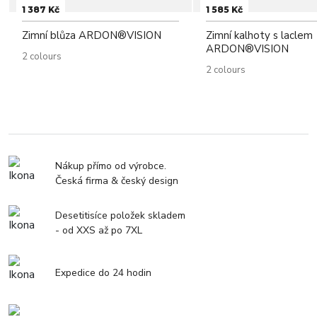
1 387 Kč
1 585 Kč
Zimní blůza ARDON®VISION
Zimní kalhoty s laclem
ARDON®VISION
2 colours
2 colours
Nákup přímo od výrobce.
Česká firma & český design
Desetitisíce položek skladem
- od XXS až po 7XL
Expedice do 24 hodin