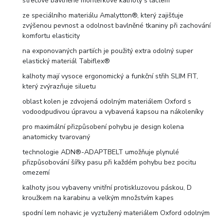
strečové bavlněné montérkové kalhoty s laclem
ze speciálního materiálu Amalytton®, který zajišťuje
zvýšenou pevnost a odolnost bavlněné tkaniny při zachování
komfortu elasticity
na exponovaných partiích je použitý extra odolný super
elastický materiál Tabiflex®
kalhoty mají vysoce ergonomický a funkční střih SLIM FIT,
který zvýrazňuje siluetu
oblast kolen je zdvojená odolným materiálem Oxford s
vodoodpudivou úpravou a vybavená kapsou na nákoleníky
pro maximální přizpůsobení pohybu je design kolena
anatomicky tvarovaný
technologie ADN®-ADAPTBELT umožňuje plynulé
přizpůsobování šířky pasu při každém pohybu bez pocitu
omezemí
kalhoty jsou vybaveny vnitřní protiskluzovou páskou, D
kroužkem na karabinu a velkým množstvím kapes
spodní lem nohavic je vyztužený materiálem Oxford odolným