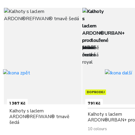
DOPRODEJ
1 387 Kč
791 Kč
Kalhoty s laclem
Kalhoty s laclem
ARDON®REFIWAN® tmavě
ARDON®URBAN+ prod
šedá
10 colours