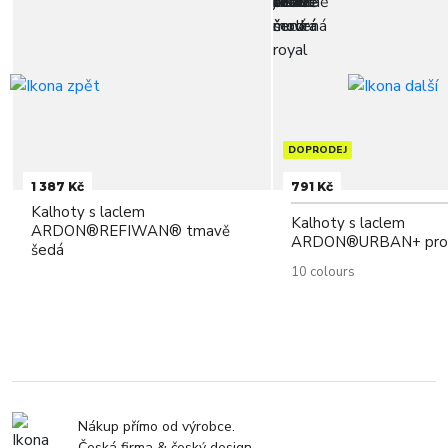
DOPRODEJ
1 387 Kč
791 Kč
Kalhoty s laclem
Kalhoty s laclem
ARDON®REFIWAN® tmavě
ARDON®URBAN+ prod
šedá
10 colours
Nákup přímo od výrobce.
Česká firma & český design