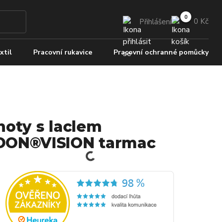
0 Kč
Přihlášení
xtil
Pracovní rukavice
Pracovní ochranné pomůcky
hoty s laclem
ON®VISION tarmac