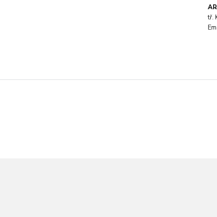
AR
tř
Em