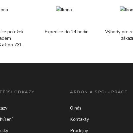
síce položek
Expedice do 24 hodin
Výhody pro r
ladem
zákaz
S až po 7XL
TĚJŠÍ ODKAZY
ARDON A SPOLUPRÁCE
kazy
O nás
hlížení
Kontakty
bulky
Prodejny