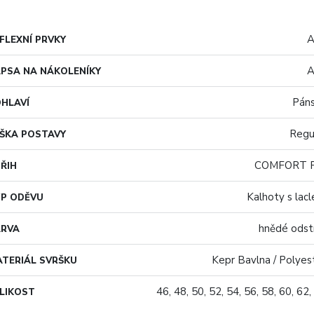
A
FLEXNÍ PRVKY
A
PSA NA NÁKOLENÍKY
Pán
HLAVÍ
Regu
ŠKA POSTAVY
COMFORT F
ŘIH
Kalhoty s lac
P ODĚVU
hnědé odst
ARVA
Kepr Bavlna / Polyes
TERIÁL SVRŠKU
46, 48, 50, 52, 54, 56, 58, 60, 62,
LIKOST