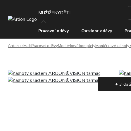
MUŽI
ŽENY
DĚTI
Pracovní oděvy
Outdoor oděvy
Pra
Ardon.cz
Muži
Pracovní oděvy
Montérkové komplety
Montérkové kalhoty 
+ 3 dal