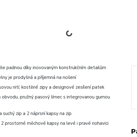
věle padnou díky inovovaným konstrukčním detailům
vlny je prodyšná a příjemná na nošení
nsovou nití, kostěné zipy a designové zesílení patek
ém obvodu, pružný pasový límec s integrovanou gumou
 suchý zip a 2 náprsní kapsy na zip
 2 prostorné měchové kapsy na levé i pravé nohavici
P