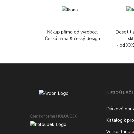
Nákup přímo od výrobce.
Desetiti
Česká firma & český design
sk
- od XX
NEJDŮLEŽI
Dárkové pou
Člen koncernu
HOLOUBEK
Katalog k pro
Velikostní ta