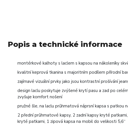
Popis a technické informace
montérkové kalhoty s laclem s kapsou na nákoleníky sk
kvalitní keprová tkanina s majoritním podílem přírodní ba
zajímavé vizuální prvky jako jsou kontrastní prošívání jea
design laclu poskytuje zvýšené krytí pasu a zad po cel
zvyšuje komfort nošení
pružné šle, na laclu průhmatová náprsní kapsa s patkou na
2 přední průhmatové kapsy, 2 zadní kapsy kryté patkami,
kryté patkami, 1 zipová kapsa na mobil do velikosti 5,6“