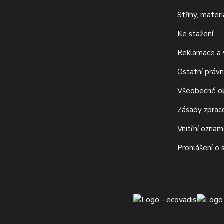
Střihy, mater
Ke stažení
Reklamace a v
Ostatní právn
Všeobecné o
Zásady zprac
Vnitřní ozna
Prohlášení o