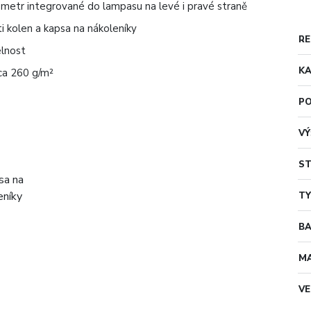
í metr integrované do lampasu na levé i pravé straně
i kolen a kapsa na nákoleníky
RE
elnost
KA
ca 260 g/m²
PO
VÝ
ST
TY
B
MA
VE