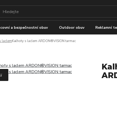
covní a bezpečnostní obuv
Outdoor obuv
Reklamní te
s laclem
Kalhoty s laclem ARDON®VISION tarmac
Kal
ARD
ší