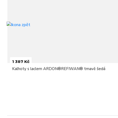
1 387 Kč
Kalhoty s laclem ARDON®REFIWAN® tmavě šedá