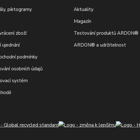
iály, piktogramy
Aktuality
Magazín
rácení zboží
Testování produktů ARDON®
í ujednání
ARDON® a udržitelnost
bchodní podmínky
ování osobních údajů
movací systém
 shodě