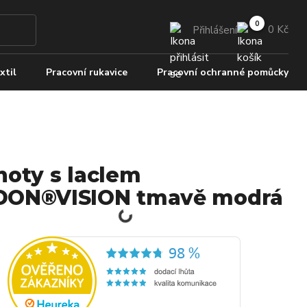
0 Kč
Přihlášení
xtil
Pracovní rukavice
Pracovní ochranné pomůcky
hoty s laclem
DON®VISION tmavě modrá