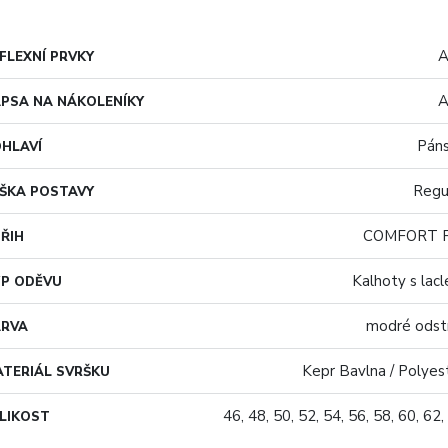
A
FLEXNÍ PRVKY
A
PSA NA NÁKOLENÍKY
Pán
HLAVÍ
Regu
ŠKA POSTAVY
COMFORT F
ŘIH
Kalhoty s lac
P ODĚVU
modré odst
ARVA
Kepr Bavlna / Polyes
TERIÁL SVRŠKU
46, 48, 50, 52, 54, 56, 58, 60, 62,
LIKOST