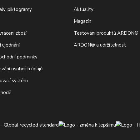
iály, piktogramy
Aktuality
Magazín
rácení zboží
Testování produktů ARDON®
í ujednání
ARDON® a udržitelnost
bchodní podmínky
ování osobních údajů
movací systém
 shodě