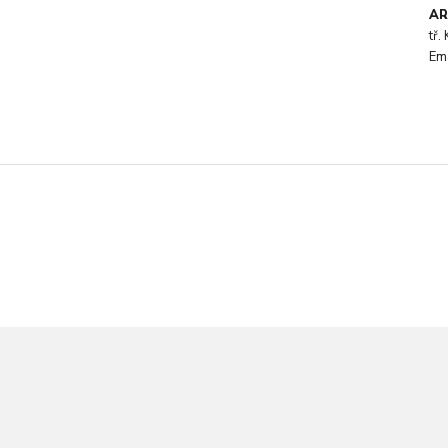
AR
tř
Em