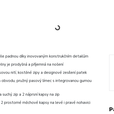
věle padnou díky inovovaným konstrukčním detailům
vlny je prodyšná a příjemná na nošení
nsovou nití, kostěné zipy a designové zesílení patek
ém obvodu, pružný pasový límec s integrovanou gumou
 suchý zip a 2 náprsní kapsy na zip
 2 prostorné měchové kapsy na levé i pravé nohavici
P