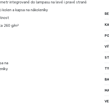
í metr integrované do lampasu na levé i pravé straně
i kolen a kapsa na nákoleníky
RE
elnost
KA
ca 260 g/m²
PO
VÝ
ST
TY
B
MA
VE