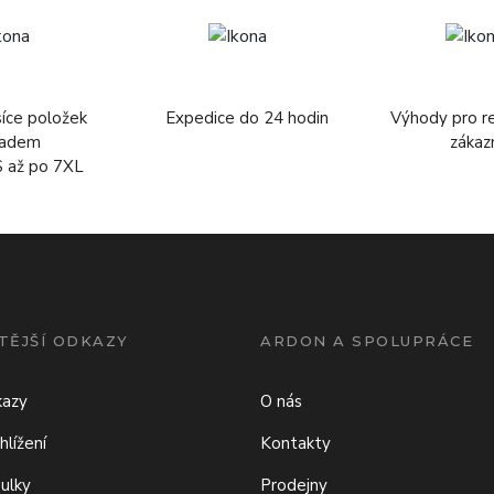
síce položek
Expedice do 24 hodin
Výhody pro r
ladem
zákaz
S až po 7XL
TĚJŠÍ ODKAZY
ARDON A SPOLUPRÁCE
kazy
O nás
hlížení
Kontakty
bulky
Prodejny