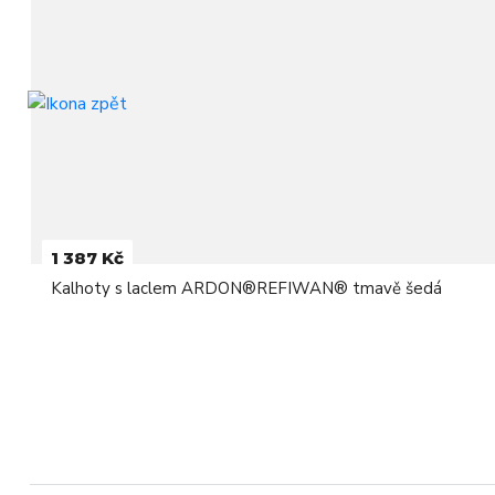
1 387 Kč
Kalhoty s laclem ARDON®REFIWAN® tmavě šedá