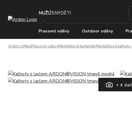
MUŽI
ŽENY
DĚTI
Pracovní oděvy
Outdoor oděvy
Pra
Ardon.cz
Muži
Pracovní oděvy
Montérkové komplety
Montérkové kalhoty 
+ 4 dal