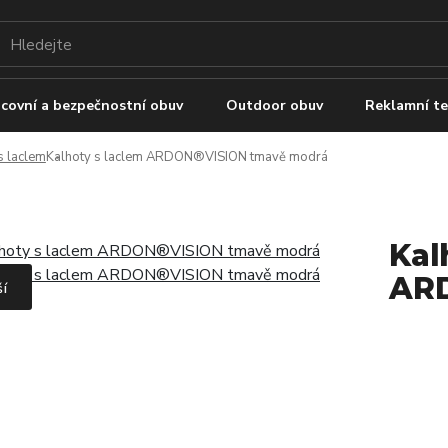
covní a bezpečnostní obuv
Outdoor obuv
Reklamní te
s laclem
Kalhoty s laclem ARDON®VISION tmavě modrá
Kal
AR
ší