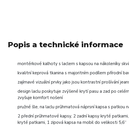
Popis a technické informace
montérkové kalhoty s laclem s kapsou na nákoleníky sk
kvalitní keprová tkanina s majoritním podílem přírodní ba
zajímavé vizuální prvky jako jsou kontrastní prošívání jea
design laclu poskytuje zvýšené krytí pasu a zad po cel
zvyšuje komfort nošení
pružné šle, na laclu průhmatová náprsní kapsa s patkou na
2 přední průhmatové kapsy, 2 zadní kapsy kryté patkami,
kryté patkami, 1 zipová kapsa na mobil do velikosti 5,6“