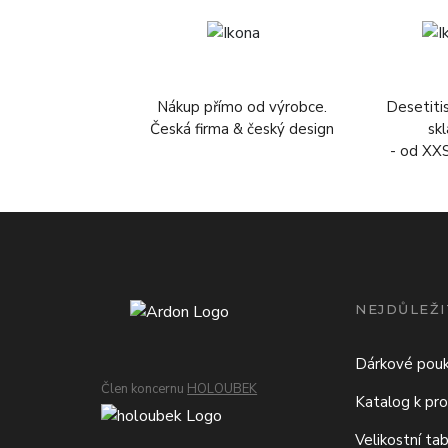
Nákup přímo od výrobce.
Desetiti
Česká firma & český design
sk
- od XX
NEJDŮLEŽI
Dárkové pou
Člen koncernu
HOLOUBEK
Katalog k pro
Velikostní ta