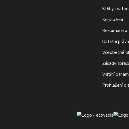
Střihy, mater
Ke stažení
Reklamace a v
Ostatní právn
Všeobecné o
Zásady zprac
Vnitřní ozna
Prohlášení o