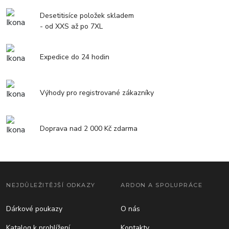
Desetitisíce položek skladem
- od XXS až po 7XL
Expedice do 24 hodin
Výhody pro registrované zákazníky
Doprava nad 2 000 Kč zdarma
NEJDŮLEŽITĚJŠÍ ODKAZY
ARDON A SPOLUPRÁCE
Dárkové poukazy
O nás
Katalog k prohlížení
Kontakty