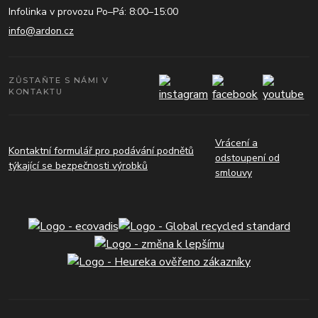
Infolinka v provozu Po–Pá: 8:00–15:00
info@ardon.cz
ZŮSTAŇTE S NÁMI V
KONTAKTU
Vrácení a
Kontaktní formulář pro podávání podnětů
odstoupení od
týkající se bezpečnosti výrobků
smlouvy