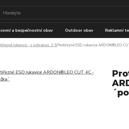
covní a bezpečnostní obuv
Outdoor obuv
Reklamní te
tiřezné rukavice - s ochranou: 2-5
Protiřezné ESD rukavice ARDON®LEO CU
Pro
ARD
´po