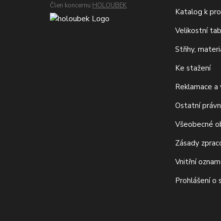
Člen koncernu
HOLOUBEK
Katalog k pro
Velikostní ta
Střihy, mater
Ke stažení
Reklamace a v
Ostatní právn
Všeobecné o
Zásady zprac
Vnitřní ozna
Prohlášení o