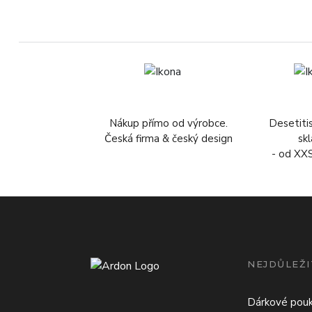
Nákup přímo od výrobce.
Desetiti
Česká firma & český design
sk
- od XX
NEJDŮLEŽI
Dárkové pou