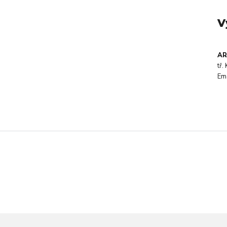
V
AR
tř
Em