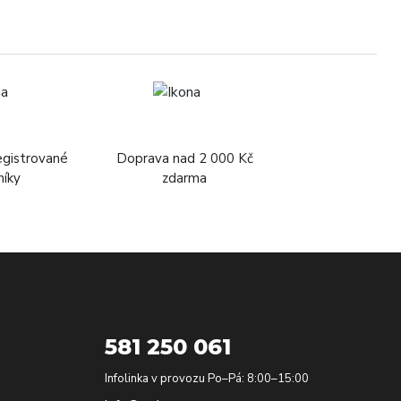
egistrované
Doprava nad 2 000 Kč
níky
zdarma
581 250 061
Infolinka v provozu Po–Pá: 8:00–15:00