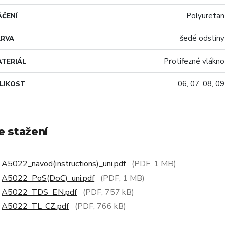
Polyuretan
ČENÍ
šedé odstíny
ARVA
Protiřezné vlákno
TERIÁL
06, 07, 08, 09
LIKOST
e stažení
A5022_navod(instructions)_uni.pdf
(PDF, 1 MB)
A5022_PoS(DoC)_uni.pdf
(PDF, 1 MB)
A5022_TDS_EN.pdf
(PDF, 757 kB)
A5022_TL_CZ.pdf
(PDF, 766 kB)