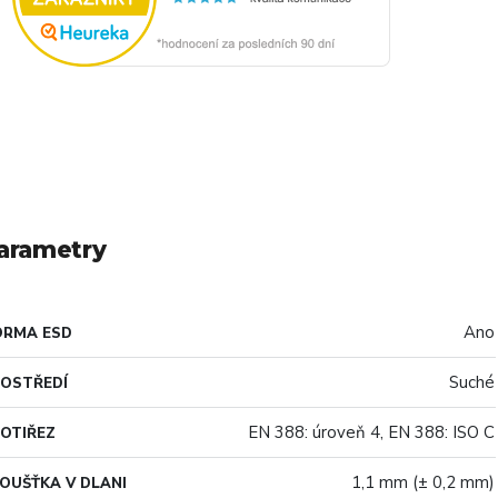
arametry
Ano
ORMA ESD
Suché
OSTŘEDÍ
EN 388: úroveň 4, EN 388: ISO C
OTIŘEZ
1,1 mm (± 0,2 mm)
OUŠŤKA V DLANI