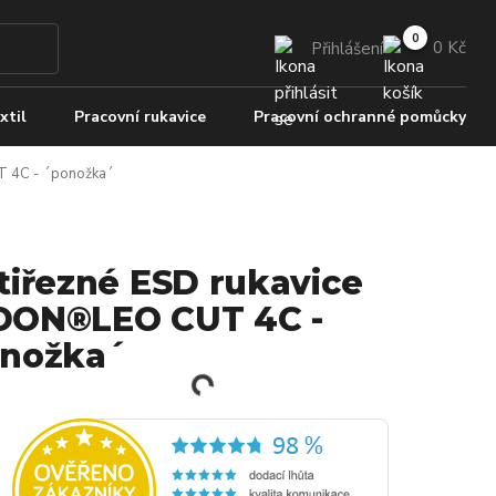
0 Kč
Přihlášení
xtil
Pracovní rukavice
Pracovní ochranné pomůcky
T 4C - ´ponožka´
tiřezné ESD rukavice
ON®LEO CUT 4C -
nožka´