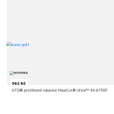
362 Kč
ATG® protiřezné rukavice MaxiCut® Ultra™ 44-6755F