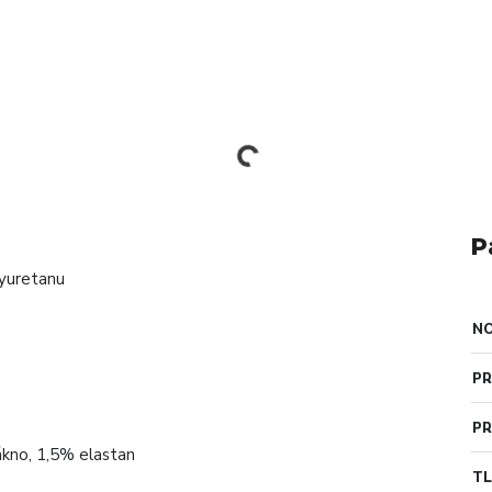
P
lyuretanu
N
PR
PR
kno, 1,5% elastan
TL