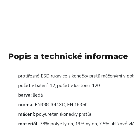
Popis a technické informace
protiřezné ESD rukavice s konečky prstů máčenými v po
počet v balení: 12; počet v kartonu: 120
barva:
šedá
norma:
EN388: 344XC; EN 16350
máčení:
polyuretan (konečky prstů)
materiál:
78% polyetylen, 13% nylon, 7,5% uhlíkové vlá