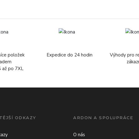
síce položek
Expedice do 24 hodin
Výhody pro r
ladem
zákaz
S až po 7XL
TĚJŠÍ ODKAZY
ARDON A SPOLUPRÁCE
kazy
O nás