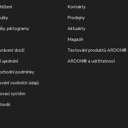
hlížení
Kontakty
bulky
Prodejny
iály, piktogramy
Aktuality
Magazín
rácení zboží
Testování produktů ARDON®
í ujednání
ARDON® a udržitelnost
bchodní podmínky
ování osobních údajů
movací systém
 shodě