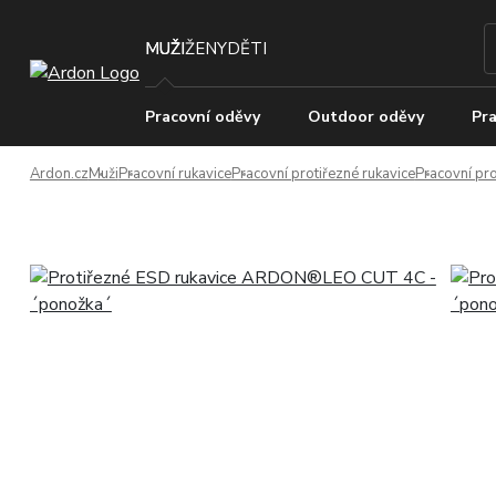
MUŽI
ŽENY
DĚTI
Pracovní oděvy
Outdoor oděvy
Pra
Ardon.cz
Muži
Pracovní rukavice
Pracovní protiřezné rukavice
Pracovní pro