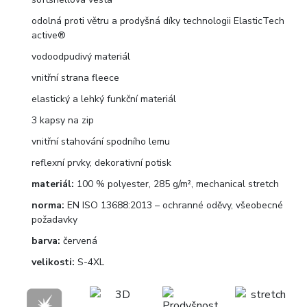
odolná proti větru a prodyšná díky technologii ElasticTech
active®
vodoodpudivý materiál
vnitřní strana fleece
elastický a lehký funkční materiál
3 kapsy na zip
vnitřní stahování spodního lemu
reflexní prvky, dekorativní potisk
materiál:
100 % polyester, 285 g/m², mechanical stretch
norma:
EN ISO 13688:2013 – ochranné oděvy, všeobecné
požadavky
barva:
červená
velikosti:
S-4XL