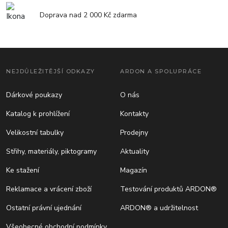
Doprava nad 2 000 Kč zdarma
NEJDŮLEŽITĚJŠÍ ODKAZY
ARDON A SPOLUPRÁCE
Dárkové poukazy
O nás
Katalog k prohlížení
Kontakty
Velikostní tabulky
Prodejny
Střihy, materiály, piktogramy
Aktuality
Ke stažení
Magazín
Reklamace a vrácení zboží
Testování produktů ARDON®
Ostatní právní ujednání
ARDON® a udržitelnost
Všeobecné obchodní podmínky