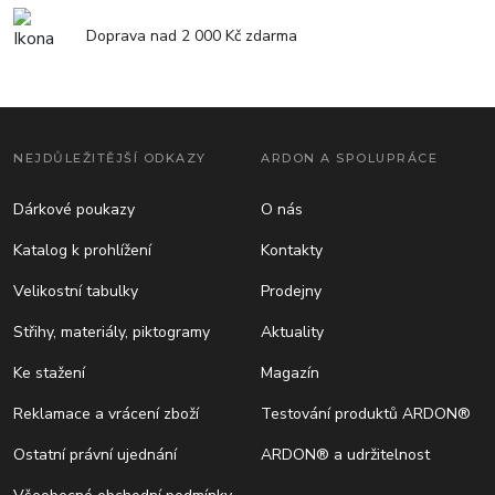
Doprava nad 2 000 Kč zdarma
NEJDŮLEŽITĚJŠÍ ODKAZY
ARDON A SPOLUPRÁCE
Dárkové poukazy
O nás
Katalog k prohlížení
Kontakty
Velikostní tabulky
Prodejny
Střihy, materiály, piktogramy
Aktuality
Ke stažení
Magazín
Reklamace a vrácení zboží
Testování produktů ARDON®
Ostatní právní ujednání
ARDON® a udržitelnost