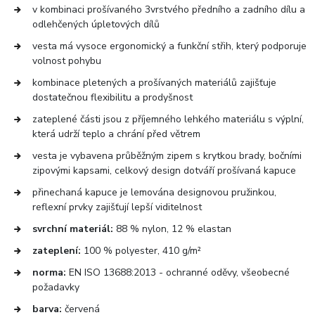
v kombinaci prošívaného 3vrstvého předního a zadního dílu a
odlehčených úpletových dílů
vesta má vysoce ergonomický a funkční střih, který podporuje
volnost pohybu
kombinace pletených a prošívaných materiálů zajišťuje
dostatečnou flexibilitu a prodyšnost
zateplené části jsou z příjemného lehkého materiálu s výplní,
která udrží teplo a chrání před větrem
vesta je vybavena průběžným zipem s krytkou brady, bočními
zipovými kapsami, celkový design dotváří prošívaná kapuce
přinechaná kapuce je lemována designovou pružinkou,
reflexní prvky zajišťují lepší viditelnost
svrchní materiál:
88 % nylon, 12 % elastan
zateplení:
100 % polyester, 410 g/m²
norma:
EN ISO 13688:2013 - ochranné oděvy, všeobecné
požadavky
barva:
červená