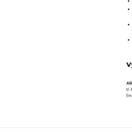
V
AR
tř
Em