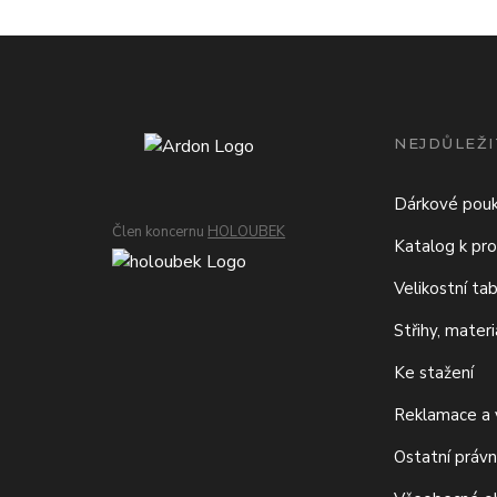
NEJDŮLEŽI
Dárkové pou
Člen koncernu
HOLOUBEK
Katalog k pro
Velikostní ta
Střihy, mater
Ke stažení
Reklamace a v
Ostatní právn