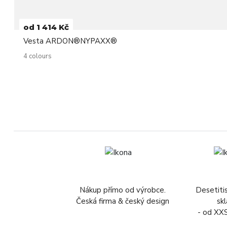
od 1 414 Kč
Vesta ARDON®NYPAXX®
4 colours
Nákup přímo od výrobce.
Desetiti
Česká firma & český design
sk
- od XX