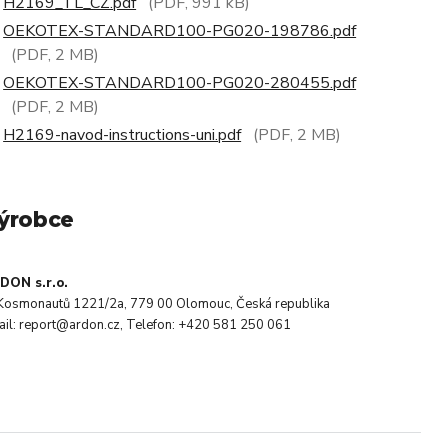
H2169_TL_CZ.pdf
(PDF, 991 kB)
OEKOTEX-STANDARD100-PG020-198786.pdf
(PDF, 2 MB)
OEKOTEX-STANDARD100-PG020-280455.pdf
(PDF, 2 MB)
H2169-navod-instructions-uni.pdf
(PDF, 2 MB)
ýrobce
DON s.r.o.
. Kosmonautů 1221/2a, 779 00 Olomouc, Česká republika
ail: report@ardon.cz, Telefon: +420 581 250 061