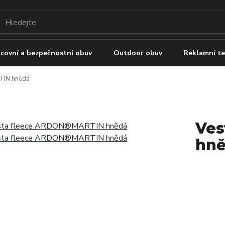
covní a bezpečnostní obuv
Outdoor obuv
Reklamní te
TIN hnědá
Ves
hn