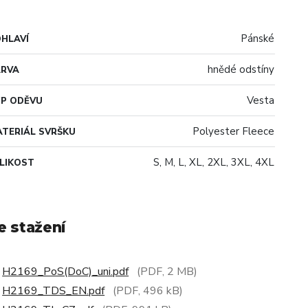
Pánské
HLAVÍ
hnědé odstíny
ARVA
Vesta
P ODĚVU
Polyester Fleece
TERIÁL SVRŠKU
S, M, L, XL, 2XL, 3XL, 4XL
LIKOST
e stažení
H2169_PoS(DoC)_uni.pdf
(PDF, 2 MB)
H2169_TDS_EN.pdf
(PDF, 496 kB)