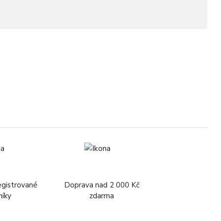
5
egistrované
Doprava nad 2 000 Kč
níky
zdarma