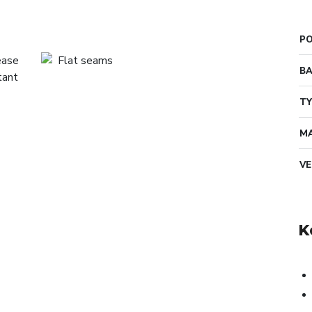
PO
B
TY
MA
VE
K