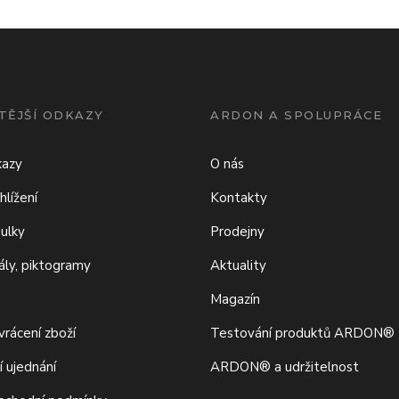
TĚJŠÍ ODKAZY
ARDON A SPOLUPRÁCE
kazy
O nás
hlížení
Kontakty
bulky
Prodejny
iály, piktogramy
Aktuality
Magazín
rácení zboží
Testování produktů ARDON®
í ujednání
ARDON® a udržitelnost