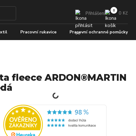
0 Kč
Přihlášení
xtil
Pracovní rukavice
Pracovní ochranné pomůcky
ta fleece ARDON®MARTIN
ědá