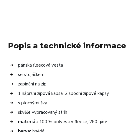
Popis a technické informace
pánská fleecová vesta
se stojáčkem
zapínání na zip
1 náprsní zipová kapsa, 2 spodní zipové kapsy
s plochými švy
skvěle vypracovaný střih
materiál:
100 % polyester fleece, 280 g/m²
barva:
hnědá