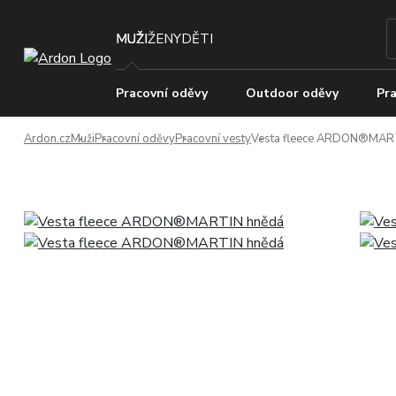
MUŽI
ŽENY
DĚTI
Pracovní oděvy
Outdoor oděvy
Pra
Ardon.cz
Muži
Pracovní oděvy
Pracovní vesty
Vesta fleece ARDON®MAR