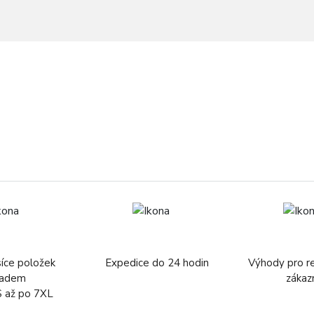
síce položek
Expedice do 24 hodin
Výhody pro r
ladem
zákaz
S až po 7XL