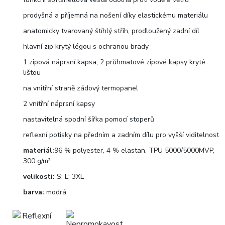
prodyšná a příjemná na nošení díky elastickému materiálu
anatomicky tvarovaný štíhlý střih, prodloužený zadní díl
hlavní zip krytý légou s ochranou brady
1 zipová náprsní kapsa, 2 průhmatové zipové kapsy kryté
lištou
na vnitřní straně zádový termopanel
2 vnitřní náprsní kapsy
nastavitelná spodní šířka pomocí stoperů
reflexní potisky na předním a zadním dílu pro vyšší viditelnost
materiál:
96 % polyester, 4 % elastan, TPU 5000/5000MVP,
300 g/m²
velikosti:
S; L; 3XL
barva:
modrá