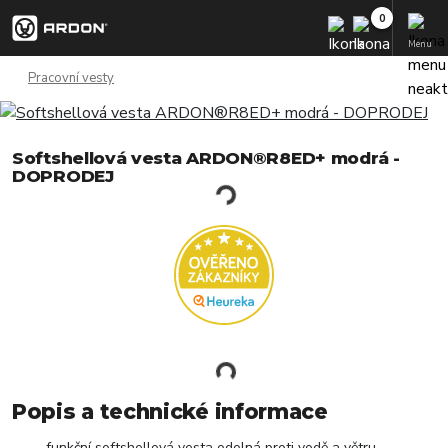
Menu
Pracovní vesty
Softshellová vesta ARDON®R8ED+ modrá -
DOPRODEJ
Popis a technické informace
funkční softshellová vesta odolná proti vodě a větru