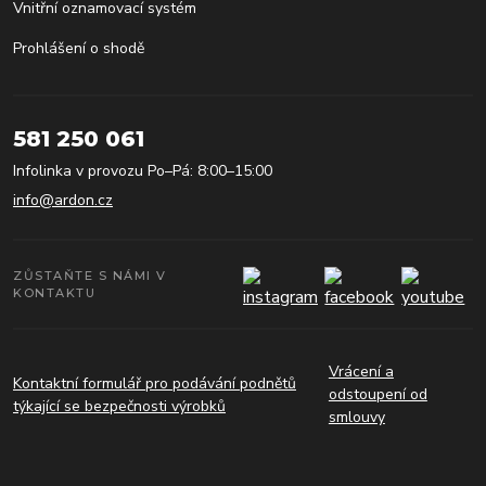
Vnitřní oznamovací systém
Prohlášení o shodě
581 250 061
Infolinka v provozu Po–Pá: 8:00–15:00
info@ardon.cz
ZŮSTAŇTE S NÁMI V
KONTAKTU
Vrácení a
Kontaktní formulář pro podávání podnětů
odstoupení od
týkající se bezpečnosti výrobků
smlouvy