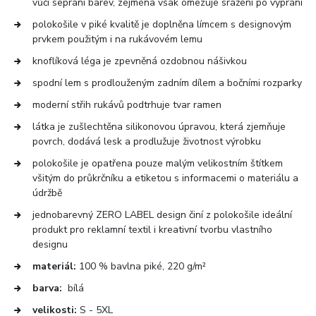
vůči seprání barev, zejména však omezuje srážení po vyprání
polokošile v piké kvalitě je doplněna límcem s designovým
prvkem použitým i na rukávovém lemu
knoflíková léga je zpevněná ozdobnou nášivkou
spodní lem s prodlouženým zadním dílem a bočními rozparky
moderní střih rukávů podtrhuje tvar ramen
látka je zušlechtěna silikonovou úpravou, která zjemňuje
povrch, dodává lesk a prodlužuje životnost výrobku
polokošile je opatřena pouze malým velikostním štítkem
všitým do průkrčníku a etiketou s informacemi o materiálu a
údržbě
jednobarevný ZERO LABEL design činí z polokošile ideální
produkt pro reklamní textil i kreativní tvorbu vlastního
designu
materiál:
100 % bavlna piké, 220 g/m²
barva:
bílá
velikosti:
S - 5XL