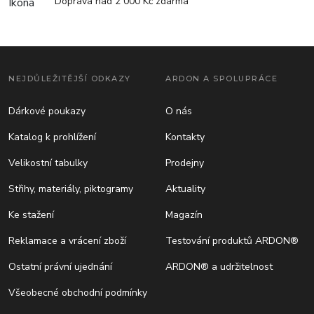
Doprava nad 2 000 Kč zdarma
NEJDŮLEŽITĚJŠÍ ODKAZY
ARDON A SPOLUPRÁCE
Dárkové poukazy
O nás
Katalog k prohlížení
Kontakty
Velikostní tabulky
Prodejny
Střihy, materiály, piktogramy
Aktuality
Ke stažení
Magazín
Reklamace a vrácení zboží
Testování produktů ARDON®
Ostatní právní ujednání
ARDON® a udržitelnost
Všeobecné obchodní podmínky