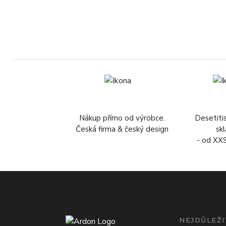
Nákup přímo od výrobce.
Desetiti
Česká firma & český design
sk
- od XX
NEJDŮLEŽI