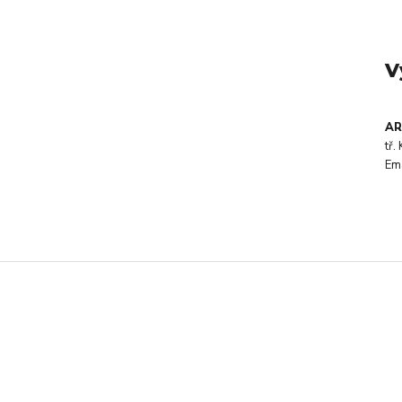
V
AR
tř
Em