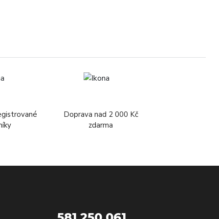
egistrované
Doprava nad 2 000 Kč
níky
zdarma
581 250 061