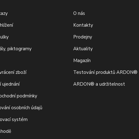
kazy
O nás
hlížení
Kontakty
bulky
Prodejny
iály, piktogramy
Aktuality
Magazín
rácení zboží
Testování produktů ARDON®
í ujednání
ARDON® a udržitelnost
bchodní podmínky
ování osobních údajů
movací systém
 shodě