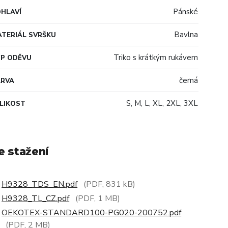
Pánské
HLAVÍ
Bavlna
TERIÁL SVRŠKU
Triko s krátkým rukávem
P ODĚVU
černá
ARVA
S, M, L, XL, 2XL, 3XL
LIKOST
e stažení
H9328_TDS_EN.pdf
(PDF, 831 kB)
H9328_TL_CZ.pdf
(PDF, 1 MB)
OEKOTEX-STANDARD100-PG020-200752.pdf
(PDF, 2 MB)