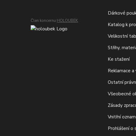
Dárkové pou
Člen koncernu
HOLOUBEK
Katalog k pro
Velikostní ta
Střihy, mater
Ke stažení
Reklamace a v
Ostatní právn
Všeobecné o
Zásady zprac
Vnitřní ozna
Prohlášení o