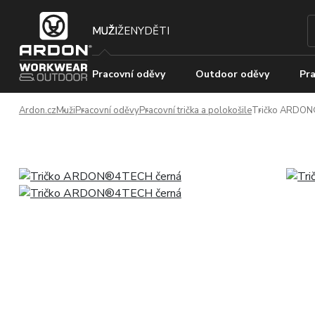
MUŽI
ŽENY
DĚTI
Pracovní oděvy
Outdoor oděvy
Pra
Ardon.cz
Muži
Pracovní oděvy
Pracovní trička a polokošile
Tričko ARDON