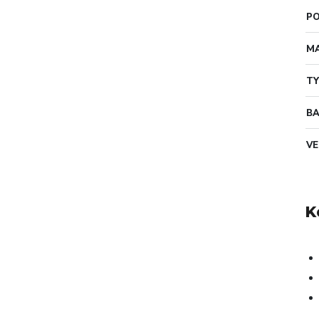
PO
MA
TY
B
VE
K