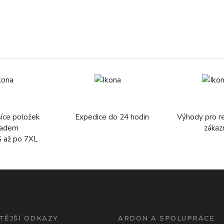
síce položek
Expedice do 24 hodin
Výhody pro r
ladem
zákaz
S až po 7XL
TĚJŠÍ ODKAZY
ARDON A SPOLUPRÁCE