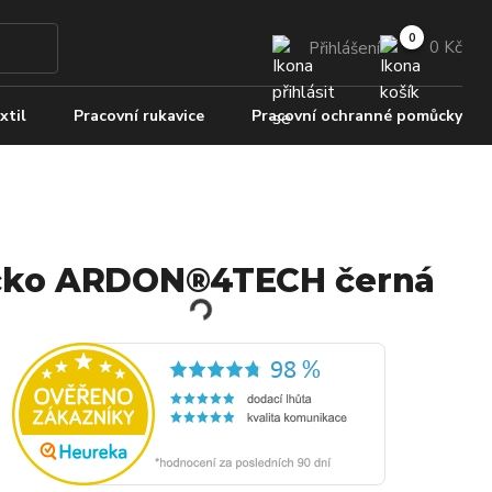
0 Kč
Přihlášení
xtil
Pracovní rukavice
Pracovní ochranné pomůcky
čko ARDON®4TECH černá