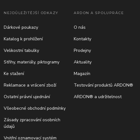
NEJDŮLEŽITĚJŠÍ ODKAZY
ARDON A SPOLUPRÁCE
Dárkové poukazy
O nás
Katalog k prohlížení
Kontakty
Velikostní tabulky
Prodejny
Střihy, materiály, piktogramy
Aktuality
Ke stažení
Magazín
Reklamace a vrácení zboží
Testování produktů ARDON®
Ostatní právní ujednání
ARDON® a udržitelnost
Všeobecné obchodní podmínky
Zásady zpracování osobních
údajů
Vnitřní oznamovací systém