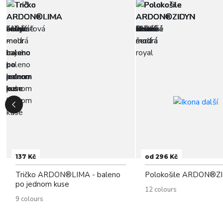
137 Kč
od 296 Kč
Tričko ARDON®LIMA - baleno
Polokošile ARDON®Z
po jednom kuse
12 colours
9 colours