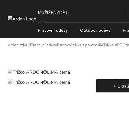
MUŽI
ŽENY
DĚTI
Pracovní oděvy
Outdoor oděvy
Pra
Ardon.cz
Muži
Pracovní oděvy
Pracovní trička a polokošile
Tričko ARDON
+ 1 dal