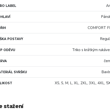
A
RO LABEL
Páns
HLAVÍ
COMFORT F
ŘIH
Regul
ŠKA POSTAVY
Triko s krátkým rukáv
P ODĚVU
čer
ARVA
Bavl
TERIÁL SVRŠKU
XS, S, M, L, XL, 2XL, 3XL, 4XL, 5
LIKOST
e stažení