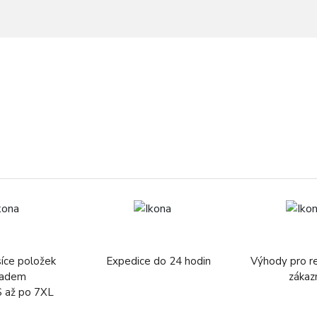
síce položek
Expedice do 24 hodin
Výhody pro r
ladem
zákaz
S až po 7XL