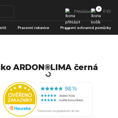
0 Kč
Přihlášení
xtil
Pracovní rukavice
Pracovní ochranné pomůcky
čko ARDON®LIMA černá