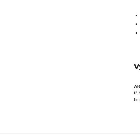
V
AR
tř
Em