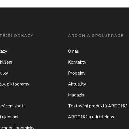
TĚJŠÍ ODKAZY
ARDON A SPOLUPRÁCE
kazy
O nás
hlížení
Kontakty
bulky
Prodejny
iály, piktogramy
Aktuality
Magazín
rácení zboží
Testování produktů ARDON®
í ujednání
ARDON® a udržitelnost
bchodní podmínky