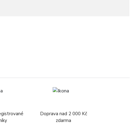
1
egistrované
Doprava nad 2 000 Kč
níky
zdarma