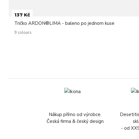
137 Kč
Tričko ARDON®LIMA - baleno po jednom kuse
9 colours
Nákup přímo od výrobce.
Desetiti
Česká firma & český design
sk
- od XX