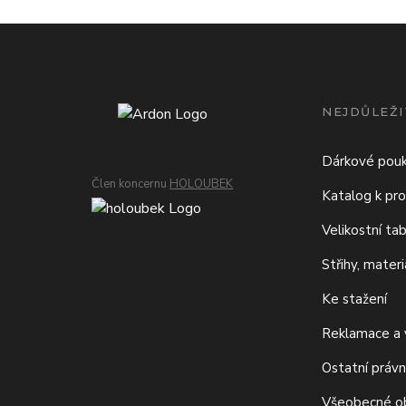
NEJDŮLEŽI
Dárkové pou
Člen koncernu
HOLOUBEK
Katalog k pro
Velikostní ta
Střihy, mater
Ke stažení
Reklamace a v
Ostatní právn
Všeobecné o