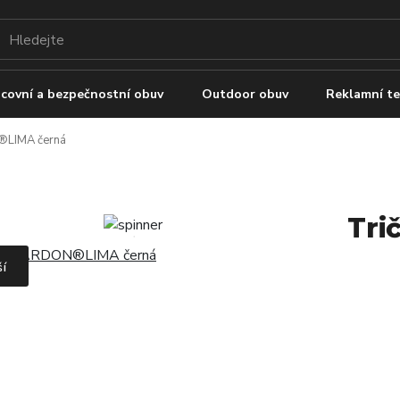
covní a bezpečnostní obuv
Outdoor obuv
Reklamní te
®LIMA černá
Tri
ší