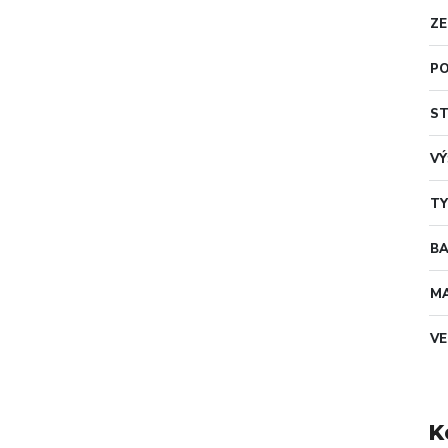
ZE
PO
ST
VÝ
TY
B
MA
VE
K