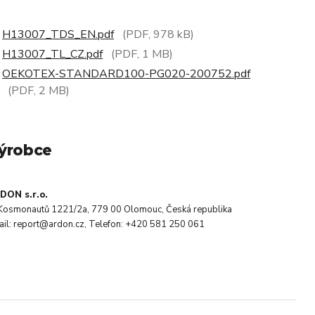
H13007_TDS_EN.pdf
(PDF, 978 kB)
H13007_TL_CZ.pdf
(PDF, 1 MB)
OEKOTEX-STANDARD100-PG020-200752.pdf
(PDF, 2 MB)
ýrobce
DON s.r.o.
. Kosmonautů 1221/2a, 779 00 Olomouc, Česká republika
ail: report@ardon.cz, Telefon: +420 581 250 061