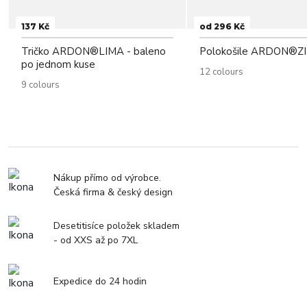
137 Kč
od 296 Kč
Tričko ARDON®LIMA - baleno
Polokošile ARDON®Z
po jednom kuse
12 colours
9 colours
Nákup přímo od výrobce.
Česká firma & český design
Desetitisíce položek skladem
- od XXS až po 7XL
Expedice do 24 hodin