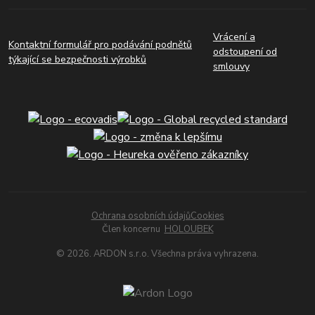
Vrácení a
Kontaktní formulář pro podávání podnětů
odstoupení od
týkající se bezpečnosti výrobků
smlouvy
Ochrana osobních údajů
Cookies
Člen koncernu
HOLOUBEK
© 2026. ARDON s.r.o. Všechna práva vyhrazena.