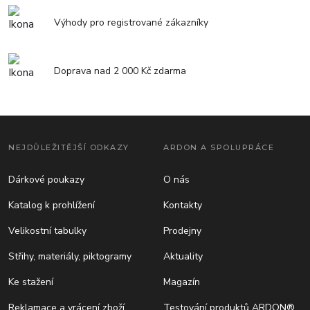
Výhody pro registrované zákazníky
Doprava nad 2 000 Kč zdarma
NEJDŮLEŽITĚJŠÍ ODKAZY
ARDON A SPOLUPRÁCE
Dárkové poukazy
O nás
Katalog k prohlížení
Kontakty
Velikostní tabulky
Prodejny
Střihy, materiály, piktogramy
Aktuality
Ke stažení
Magazín
Reklamace a vrácení zboží
Testování produktů ARDON®